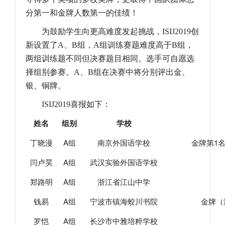
分第一和金牌人数第一的佳绩！
为鼓励学生向更高难度发起挑战，
ISIJ2019
创
新设置了
A
、
B
组，
A
组训练赛题难度高于
B
组，
两组训练题不同但决赛题目相同。选手可自愿选
择组别参赛。
A
、
B
组在决赛中将分别评出金、
银、铜牌。
ISIJ2019
喜报如下：
姓名
组别
学校
A
1
丁晓漫
组
南京外国语学校
金牌第
A
闫卢昊
组
武汉实验外国语学校
A
郑路明
组
浙江省江山中学
A
钱易
组
宁波市镇海蛟川书院
金牌（
A
罗恺
组
长沙市中雅培粹学校