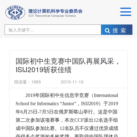
搜索
国际初中生竞赛中国队再展风采，
ISIJ2019斩获佳绩
阅读量：
1885
2019-11-19
2019
年国际初中生信息学竞赛（
International
School for Informatics “Junior”
，
ISIJ2019
）于
2019
年
6
月
25
日
-7
月
5
日在俄罗斯喀山举行。这是中国
第二次参加该项赛事，本次
CCF
派出
12
名选手组
成中国队参加比赛。
12
名队员不仅通过优异成绩
夺得多个奖项的多枚奖牌，更取得中国队团体总