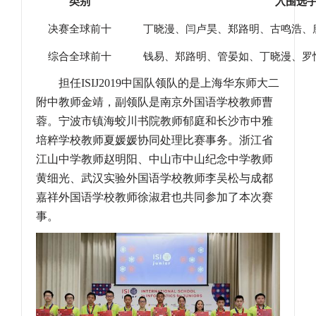
类别
入围选
决赛全球前十
丁晓漫、闫卢昊、郑路明、古鸣浩、
综合全球前十
钱易、郑路明、管晏如、丁晓漫、罗
担任
ISIJ2019
中国队领队的是上海华东师大二
附中教师金靖，副领队是南京外国语学校教师曹
蓉。宁波市镇海蛟川书院教师郁庭和长沙市中雅
培粹学校教师夏媛媛协同处理比赛事务。浙江省
江山中学教师赵明阳、中山市中山纪念中学教师
黄细光、武汉实验外国语学校教师李吴松与成都
嘉祥外国语学校教师徐淑君也共同参加了本次赛
事。