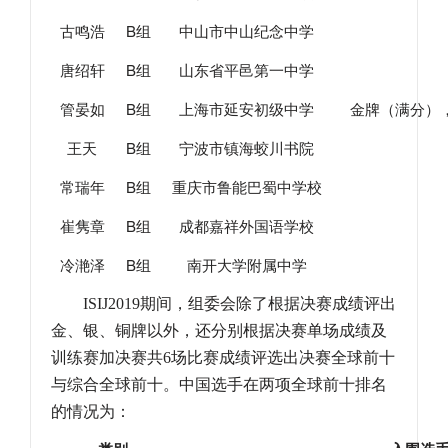
B
古鸣浩
组
中山市中山纪念中学
B
唐绍轩
组
山东省平邑第一中学
B
管晏如
组
上海市延安初级中学
金牌（满分）
B
王天
组
宁波市镇海蛟川书院
B
常瑞年
组
重庆市鲁能巴蜀中学校
B
崔隽章
组
成都嘉祥外国语学校
B
冷滟泽
组
南开大学附属中学
ISIJ2019
期间，组委会除了根据决赛成绩评出
金、银、铜牌以外，还分别根据决赛单场成绩及
训练赛加决赛共
6
场比赛成绩评选出决赛全球前十
与综合全球前十。中国选手在两项全球前十排名
的情况为：